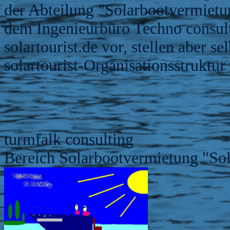
der Abteilung "Solarbootvermietu
dem Ingenieurbüro Techno consult.
solartourist.de vor, stellen aber s
solartourist-Organisationsstruktur 
turmfalk consulting
Bereich Solarbootvermietung "Sol