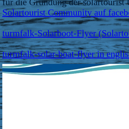
für die Gründung der solartourist
Solartourist Community auf face
turmfalk-Solarboot-Flyer (Solarto
turmfalk-solar-boat-flyer in englis