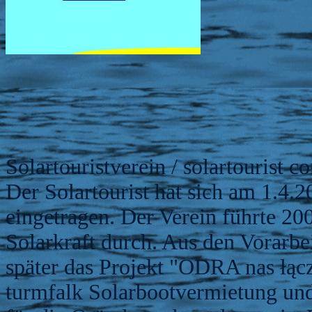
Solartouristverein / solartourist 
Der Solartourist hat sich am 1.4.2
eingetragen. Der Verein führte 20
Solarkraft durch. Aus den Vorarbe
später das Projekt "ODRA nas łąc
turmfalk Solarbootvermietung und