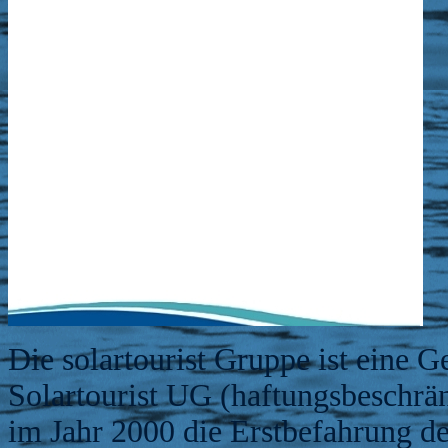
Die solartourist Gruppe ist eine 
Solartourist UG (haftungsbeschränk
im Jahr 2000 die Erstbefahrung de